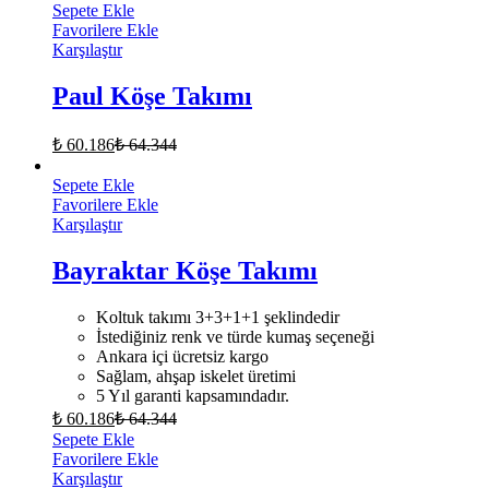
Sepete Ekle
Favorilere Ekle
Karşılaştır
Paul Köşe Takımı
₺
60.186
₺
64.344
Sepete Ekle
Favorilere Ekle
Karşılaştır
Bayraktar Köşe Takımı
Koltuk takımı 3+3+1+1 şeklindedir
İstediğiniz renk ve türde kumaş seçeneği
Ankara içi ücretsiz kargo
Sağlam, ahşap iskelet üretimi
5 Yıl garanti kapsamındadır.
₺
60.186
₺
64.344
Sepete Ekle
Favorilere Ekle
Karşılaştır