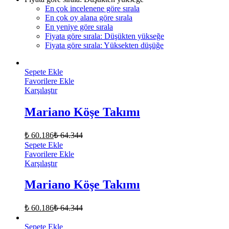
En çok incelenene göre sırala
En çok oy alana göre sırala
En yeniye göre sırala
Fiyata göre sırala: Düşükten yükseğe
Fiyata göre sırala: Yüksekten düşüğe
Sepete Ekle
Favorilere Ekle
Karşılaştır
Mariano Köşe Takımı
₺
60.186
₺
64.344
Sepete Ekle
Favorilere Ekle
Karşılaştır
Mariano Köşe Takımı
₺
60.186
₺
64.344
Sepete Ekle