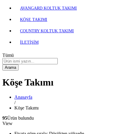
AVANGARD KOLTUK TAKIMI
KÖŞE TAKIMI
COUNTRY KOLTUK TAKIMI
İLETİŞİM
Tümü
Arama
Köşe Takımı
Anasayfa
/
Köşe Takımı
95
Ürün bulundu
View
Fiyata göre sırala: Düşükten yükseğe