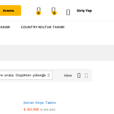
Arama
Giriş Yap
0
0
AKIMI
COUNTRY KOLTUK TAKIMI
re sırala: Düşükten yükseğe
View
Favo
Server Köşe Takımı
rilere
₺
₺
60.186
60.186
₺
₺
64.344
64.344
Ekle