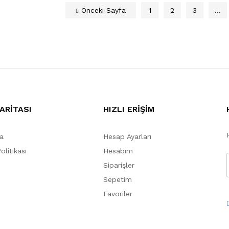
Önceki Sayfa
1
2
3
…
ARİTASI
HIZLI ERİŞİM
a
Hesap Ayarları
Politikası
Hesabım
Siparişler
Sepetim
Favoriler