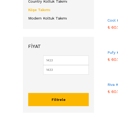
Country Koltuk Takımı
Köşe Takımı
Modern Koltuk Takımı
Cool 
₺
₺
60.
60.
FIYAT
Pufy 
₺
₺
60.
60.
Riva 
₺
₺
60.
60.
Filtrele