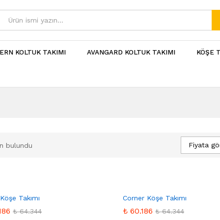
ERN KOLTUK TAKIMI
AVANGARD KOLTUK TAKIMI
KÖŞE T
Fiyata gö
n bulundu
Favo
Favo
 Köşe Takımı
Corner Köşe Takımı
rilere
rilere
186
186
₺
₺
60.186
60.186
₺
₺
64.344
64.344
₺
₺
64.344
64.344
Ekle
Ekle