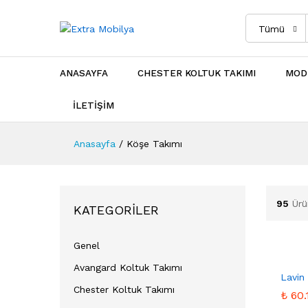
Tümü
ANASAYFA
CHESTER KOLTUK TAKIMI
MOD
İLETİŞİM
Anasayfa
/
Köşe Takımı
95
Ürü
KATEGORILER
Genel
Avangard Koltuk Takımı
Lavin
Chester Koltuk Takımı
₺
₺
60.
60.