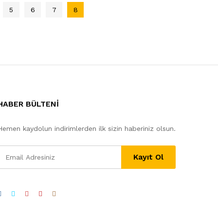
5
6
7
8
HABER BÜLTENİ
Hemen kaydolun indirimlerden ilk sizin haberiniz olsun.