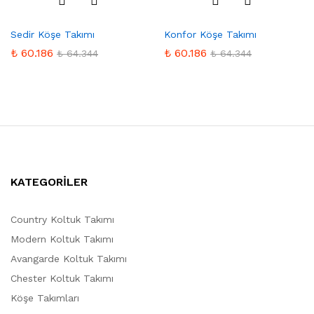
Favo
Favo
Sedir Köşe Takımı
Konfor Köşe Takımı
rilere
rilere
Ekle
Ekle
₺
60.186
₺
60.186
₺
64.344
₺
64.344
KATEGORİLER
Country Koltuk Takımı
Modern Koltuk Takımı
Avangarde Koltuk Takımı
Chester Koltuk Takımı
Köşe Takımları