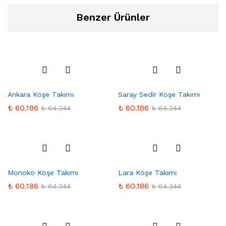
Benzer Ürünler
Favo
Favo
Ankara Köşe Takımı
Saray Sedir Köşe Takımı
rilere
rilere
Ekle
Ekle
₺
60.186
₺
60.186
₺
64.344
₺
64.344
Favo
Favo
Monoko Köşe Takımı
Lara Köşe Takımı
rilere
rilere
Ekle
Ekle
₺
60.186
₺
60.186
₺
64.344
₺
64.344