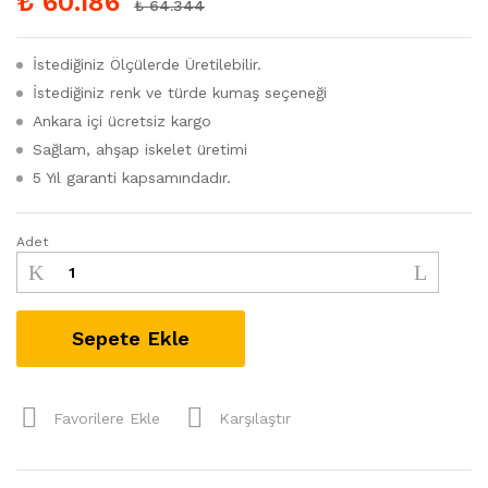
₺
60.186
₺
64.344
İstediğiniz Ölçülerde Üretilebilir.
İstediğiniz renk ve türde kumaş seçeneği
Ankara içi ücretsiz kargo
Sağlam, ahşap iskelet üretimi
5 Yıl garanti kapsamındadır.
Adet
Sepete Ekle
Favorilere Ekle
Karşılaştır