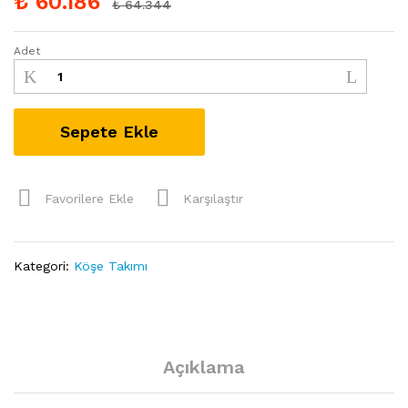
₺
60.186
₺
64.344
Adet
Sepete Ekle
Favorilere Ekle
Karşılaştır
Kategori:
Köşe Takımı
Açıklama