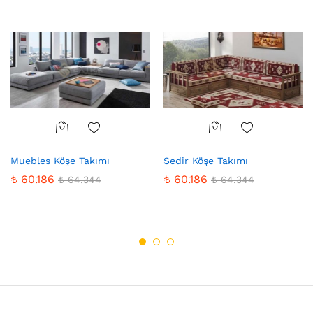
Favo
Favo
Muebles Köşe Takımı
Sedir Köşe Takımı
riler
riler
e
e
₺
60.186
₺
60.186
₺
64.344
₺
64.344
Ekle
Ekle