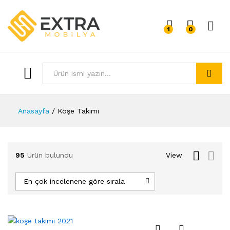
1
0
Giriş 
Tümü
Arama
Anasayfa
/
Köşe Takımı
95
Ürün bulundu
View
En çok incelenene göre sırala