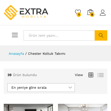
1
0
Giriş 
Tümü
Arama
Anasayfa
/
Chester Koltuk Takımı
39
Ürün bulundu
View
En yeniye göre sırala