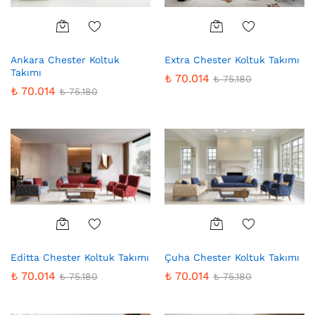
Favo
Favo
Ankara Chester Koltuk
Extra Chester Koltuk Takımı
riler
riler
Takımı
e
e
₺
70.014
₺
75.180
₺
70.014
₺
75.180
Ekle
Ekle
Favo
Favo
Editta Chester Koltuk Takımı
Çuha Chester Koltuk Takımı
riler
riler
e
e
₺
70.014
₺
70.014
₺
75.180
₺
75.180
Ekle
Ekle