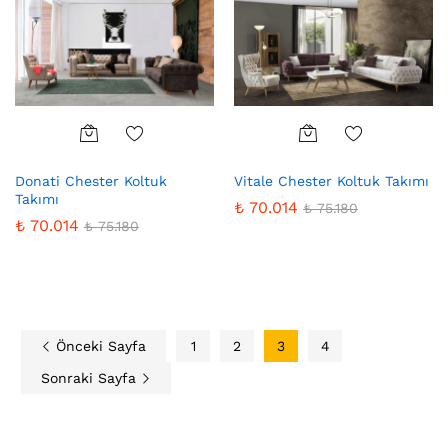
Favo
Favo
Donati Chester Koltuk
Vitale Chester Koltuk Takımı
riler
riler
Takımı
e
e
₺
70.014
₺
75.180
₺
70.014
₺
75.180
Ekle
Ekle
Önceki Sayfa
1
2
3
4
Sonraki Sayfa