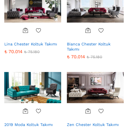
Favo
Favo
Lina Chester Koltuk Takımı
Bianca Chester Koltuk
riler
riler
Takımı
e
e
₺
70.014
₺
75.180
₺
70.014
₺
75.180
Ekle
Ekle
Favo
Favo
2019 Moda Koltuk Takımı
Zen Chester Koltuk Takımı
riler
riler