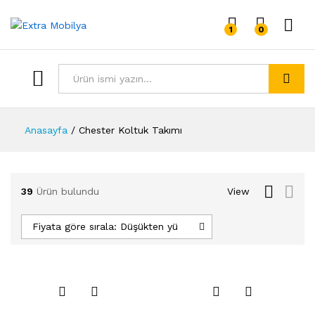
1
0
Giriş 
Tümü
Arama
Anasayfa
/
Chester Koltuk Takımı
39
Ürün bulundu
View
Fiyata göre sırala: Düşükten yükseğe
Favo
Favo